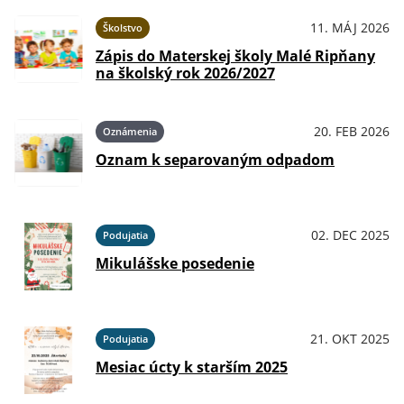
11. MÁJ 2026
Školstvo
Zápis do Materskej školy Malé Ripňany
na školský rok 2026/2027
20. FEB 2026
Oznámenia
Oznam k separovaným odpadom
02. DEC 2025
Podujatia
Mikulášske posedenie
21. OKT 2025
Podujatia
Mesiac úcty k starším 2025