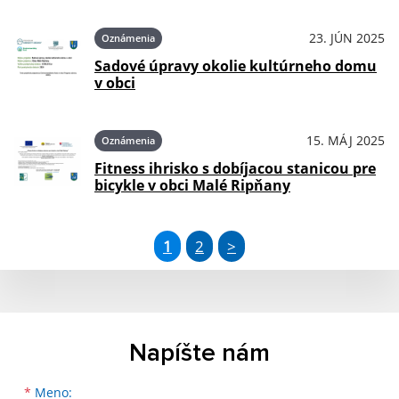
23. JÚN 2025
Oznámenia
Sadové úpravy okolie kultúrneho domu
v obci
15. MÁJ 2025
Oznámenia
Fitness ihrisko s dobíjacou stanicou pre
bicykle v obci Malé Ripňany
1
2
>
Napíšte nám
Meno
Priezvisko
E-mailová adresa
*
Meno: