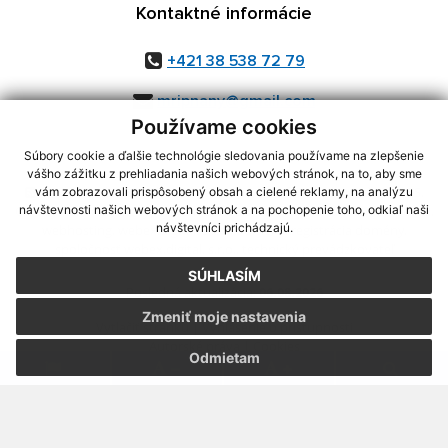
Kontaktné informácie
+421 38 538 72 79
mripnany@gmail.com
Používame cookies
Súbory cookie a ďalšie technológie sledovania používame na zlepšenie
vášho zážitku z prehliadania našich webových stránok, na to, aby sme
využite možnosť získavania aktuálnych informácií s využitím RSS
,
vám zobrazovali prispôsobený obsah a cielené reklamy, na analýzu
CMS systém (redakčný) systém ECHELON 2,
Mapa stránok
,
web portál
,
návštevnosti našich webových stránok a na pochopenie toho, odkiaľ naši
návštevníci prichádzajú.
webhosting
,
webex.digital, s.r.o.
,
domény
,
registrácia domény
,
spoločnosť webex.digital, s.r.o.
,
technický prevádzkovateľ
SÚHLASÍM
Posledná aktualizácia:
06.08.2026
Zmeniť moje nastavenia
Vytlačiť stránku
|
Vyhlásenie o prístupnosti
Autorské práva
|
Cookies
Odmietam
.
.
.
.
.
.
webdesign
|