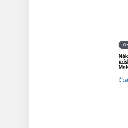
O
Nák
prí
Mal
Číta