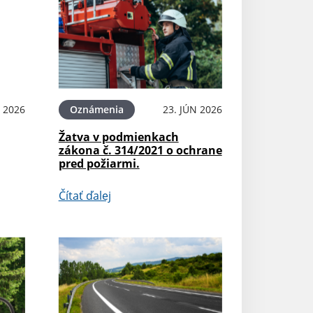
L 2026
Oznámenia
23. JÚN 2026
Žatva v podmienkach
zákona č. 314/2021 o ochrane
pred požiarmi.
Čítať ďalej