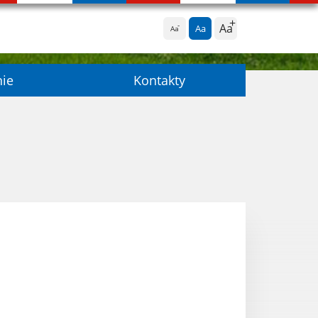
Aa
Aa
Aa
nie
Kontakty