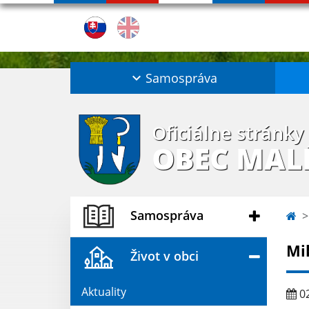
Samospráva
Oficiálne stránky
OBEC MAL
Samospráva
Mi
Život v obci
Aktuality
02