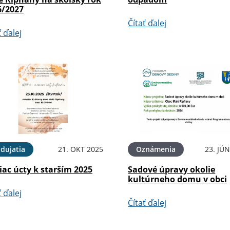
6/2027
Čítať ďalej
ť ďalej
dujatia
21. OKT 2025
Oznámenia
23. JÚ
ac úcty k starším 2025
Sadové úpravy okolie
kultúrneho domu v obci
ť ďalej
Čítať ďalej