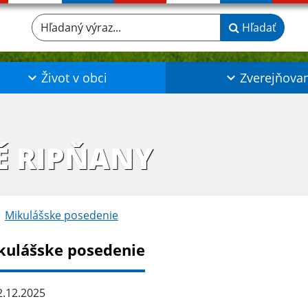
Hľadaný výraz...
Hľadať
Život v obci
Zverejňova
É RIPŇANY
Mikulášske posedenie
kulášske posedenie
.12.2025