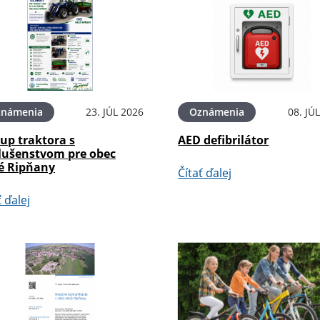
známenia
23. JÚL 2026
Oznámenia
08. JÚ
up traktora s
AED defibrilátor
slušenstvom pre obec
é Ripňany
Čítať ďalej
ť ďalej