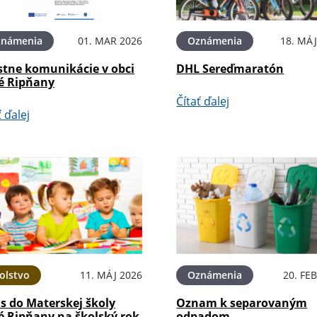
známenia
01. MAR 2026
Oznámenia
18. MÁJ
stne komunikácie v obci
DHL Sereďmaratón
é Ripňany
Čítať ďalej
ť ďalej
olstvo
11. MÁJ 2026
Oznámenia
20. FE
s do Materskej školy
Oznam k separovaným
é Ripňany na školský rok
odpadom