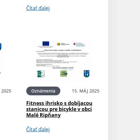
Čítať ďalej
N 2025
Oznámenia
15. MÁJ 2025
Fitness ihrisko s dobíjacou
stanicou pre bicykle v obci
Malé Ripňany
Čítať ďalej