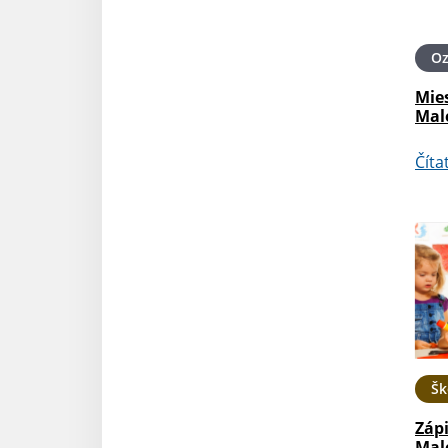
O
Mie
Mal
Číta
Šk
Zápi
Mal