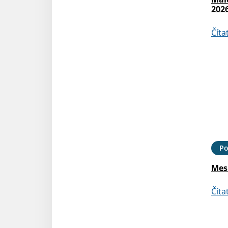
202
Číta
Po
Mesi
Číta