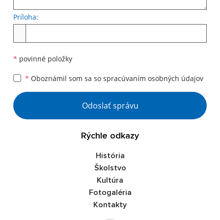
Príloha:
Príloha
*
povinné položky
*
Oboznámil som sa so
spracúvaním osobných údajov
Google reCaptcha Response
Odoslať správu
Rýchle odkazy
História
Školstvo
Kultúra
Fotogaléria
Kontakty