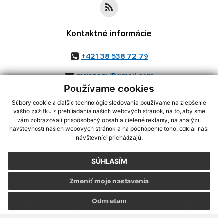
Kontaktné informácie
+421 38 538 72 79
mripnany@gmail.com
Používame cookies
Súbory cookie a ďalšie technológie sledovania používame na zlepšenie
vášho zážitku z prehliadania našich webových stránok, na to, aby sme
využite možnosť získavania aktuálnych informácií s využitím RSS
,
vám zobrazovali prispôsobený obsah a cielené reklamy, na analýzu
CMS systém (redakčný) systém ECHELON 2,
Mapa stránok
,
web portál
,
návštevnosti našich webových stránok a na pochopenie toho, odkiaľ naši
návštevníci prichádzajú.
webhosting
,
webex.digital, s.r.o.
,
domény
,
registrácia domény
,
spoločnosť webex.digital, s.r.o.
,
technický prevádzkovateľ
SÚHLASÍM
Posledná aktualizácia:
06.08.2026
Zmeniť moje nastavenia
Vytlačiť stránku
|
Vyhlásenie o prístupnosti
Autorské práva
|
Cookies
Odmietam
.
.
.
.
.
.