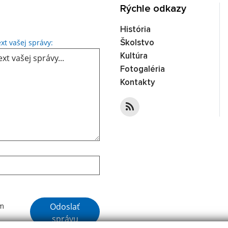
Rýchle odkazy
História
Text vašej správy...
xt vašej správy:
Školstvo
Kultúra
Fotogaléria
Kontakty
Google reCaptcha Response
Odoslať
ím
správu