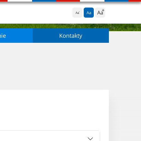
Aa
Aa
Aa
nie
Kontakty