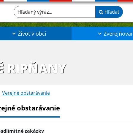
Hľadaný výraz...
Hľadať
Život v obci
Zverejňova
É RIPŇANY
Verejné obstarávanie
rejné obstarávanie
adlimitné zakázky