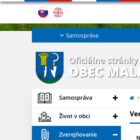
Samospráva
Oficiálne stránky
OBEC MAL
Samospráva
Ve
Život v obci
Zverejňovanie
N