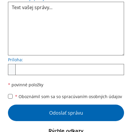
Príloha:
Príloha
*
povinné položky
*
Oboznámil som sa so
spracúvaním osobných údajov
Google reCaptcha Response
Odoslať správu
Rýchle odkazy