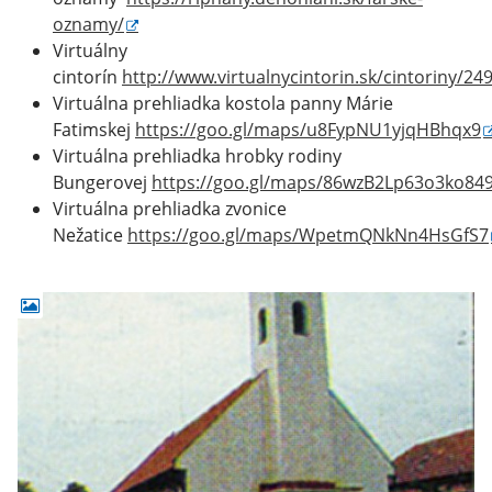
oznamy/
Virtuálny
cintorín
http://www.virtualnycintorin.sk/cintoriny/24
Virtuálna prehliadka kostola panny Márie
Fatimskej
https://goo.gl/maps/u8FypNU1yjqHBhqx9
Virtuálna prehliadka hrobky rodiny
Bungerovej
https://goo.gl/maps/86wzB2Lp63o3ko84
Virtuálna prehliadka zvonice
Nežatice
https://goo.gl/maps/WpetmQNkNn4HsGfS7