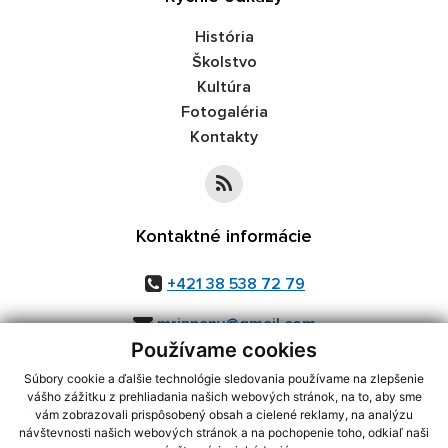
História
Školstvo
Kultúra
Fotogaléria
Kontakty
Kontaktné informácie
+421 38 538 72 79
mripnany@gmail.com
Používame cookies
Súbory cookie a ďalšie technológie sledovania používame na zlepšenie
vášho zážitku z prehliadania našich webových stránok, na to, aby sme
využite možnosť získavania aktuálnych informácií s využitím RSS
,
vám zobrazovali prispôsobený obsah a cielené reklamy, na analýzu
CMS systém (redakčný) systém ECHELON 2,
Mapa stránok
,
web portál
,
návštevnosti našich webových stránok a na pochopenie toho, odkiaľ naši