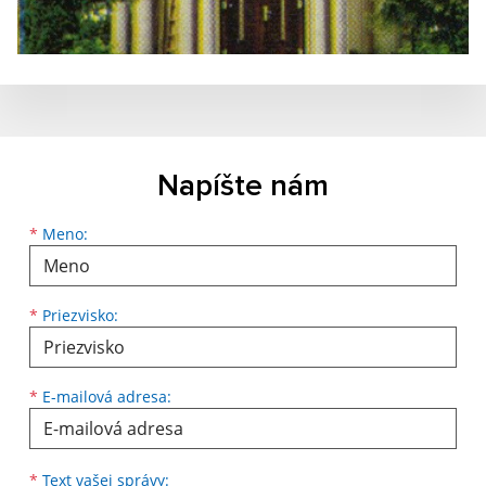
Napíšte nám
Meno
Priezvisko
E-mailová adresa
*
Meno:
*
Priezvisko:
*
E-mailová adresa:
Text vašej správy...
*
Text vašej správy: