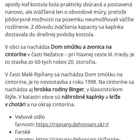
apsidy loď kostola bola prakticky zbúraná a postavená
nanovo, ale zväčšená len o obvodové múry, pretože
pôdorysné možnosti na pozemku neumožňovali väčšie
rozšírenie. Z dôvodu zväčšenia kapacity sa kaplnka
dostavala do dnešnej podoby kostola.
V obci sa nachádza
Dom smútku a zvonica na
cintoríne
v časti Nežatice – pri hlavnej ceste III. triedy. Je
to stavba zo 60-tych rokov 20. storočia.
V časti Malé Ripňany sa nachádza Dom smútku na
cintoríne, je to novostavba z roku 1998. Na cintoríne sa
nachádza aj
hrobka rodiny Binger
, v klasicistickom
štýle. V katastri obce sú
náhrobné kaplnky
a
kríže
v chotári
a na okraji cintorína.
Vebové sídlo
farnosti:
https://ripnany.dehoniani.sk/
Farské
oznamy
https://ripnany.dehoniani.sk/farske-