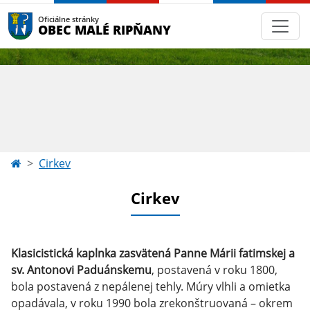
Oficiálne stránky
OBEC MALÉ RIPŇANY
Cirkev
Cirkev
Klasicistická kaplnka zasvätená Panne Márii fatimskej a
sv. Antonovi Paduánskemu
, postavená v roku 1800,
bola postavená z nepálenej tehly. Múry vlhli a omietka
opadávala, v roku 1990 bola zrekonštruovaná – okrem