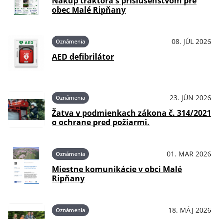
Nákup traktora s príslušenstvom pre
obec Malé Ripňany
08. JÚL 2026
Oznámenia
AED defibrilátor
23. JÚN 2026
Oznámenia
Žatva v podmienkach zákona č. 314/2021
o ochrane pred požiarmi.
01. MAR 2026
Oznámenia
Miestne komunikácie v obci Malé
Ripňany
18. MÁJ 2026
Oznámenia