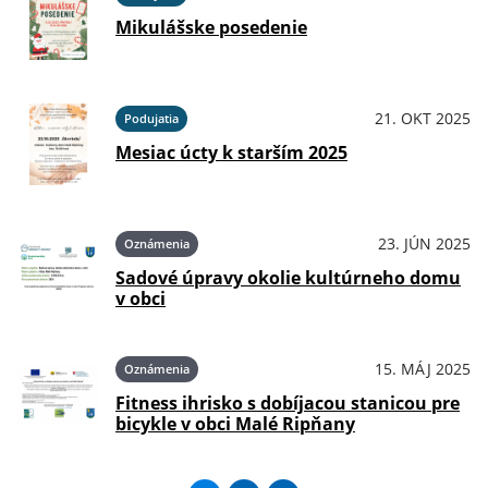
Mikulášske posedenie
21. OKT 2025
Podujatia
Mesiac úcty k starším 2025
23. JÚN 2025
Oznámenia
Sadové úpravy okolie kultúrneho domu
v obci
15. MÁJ 2025
Oznámenia
Fitness ihrisko s dobíjacou stanicou pre
bicykle v obci Malé Ripňany