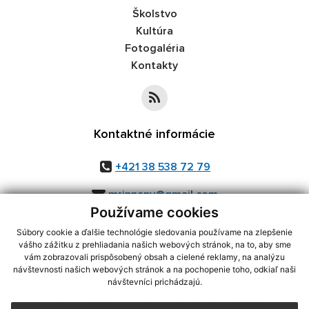
Školstvo
Kultúra
Fotogaléria
Kontakty
Kontaktné informácie
+421 38 538 72 79
mripnany@gmail.com
Používame cookies
Súbory cookie a ďalšie technológie sledovania používame na zlepšenie
vášho zážitku z prehliadania našich webových stránok, na to, aby sme
využite možnosť získavania aktuálnych informácií s využitím RSS
,
vám zobrazovali prispôsobený obsah a cielené reklamy, na analýzu
CMS systém (redakčný) systém ECHELON 2,
Mapa stránok
,
web portál
,
návštevnosti našich webových stránok a na pochopenie toho, odkiaľ naši
návštevníci prichádzajú.
webhosting
,
webex.digital, s.r.o.
,
domény
,
registrácia domény
,
spoločnosť webex.digital, s.r.o.
,
technický prevádzkovateľ