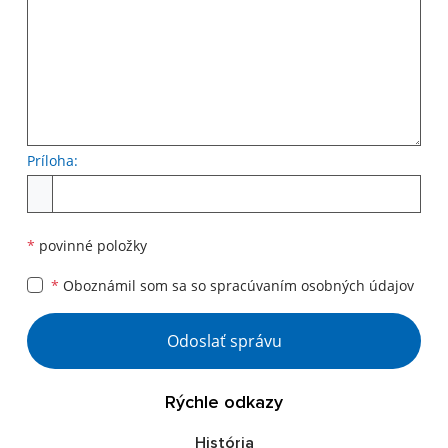
Príloha:
Príloha
*
povinné položky
*
Oboznámil som sa so
spracúvaním osobných údajov
Google reCaptcha Response
Odoslať správu
Rýchle odkazy
História