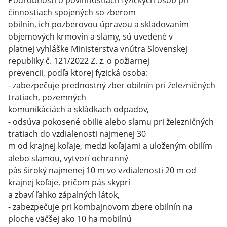
Podrobnosti o povinnostiach fyzických osôb pri
činnostiach spojených so zberom
obilnín, ich pozberovou úpravou a skladovaním
objemových krmovín a slamy, sú uvedené v
platnej vyhláške Ministerstva vnútra Slovenskej
republiky č. 121/2022 Z. z. o požiarnej
prevencii, podľa ktorej fyzická osoba:
- zabezpečuje prednostný zber obilnín pri železničných
tratiach, pozemných
komunikáciách a skládkach odpadov,
- odsúva pokosené obilie alebo slamu pri železničných
tratiach do vzdialenosti najmenej 30
m od krajnej koľaje, medzi koľajami a uloženým obilím
alebo slamou, vytvorí ochranný
pás široký najmenej 10 m vo vzdialenosti 20 m od
krajnej koľaje, pričom pás skyprí
a zbaví ľahko zápalných látok,
- zabezpečuje pri kombajnovom zbere obilnín na
ploche väčšej ako 10 ha mobilnú