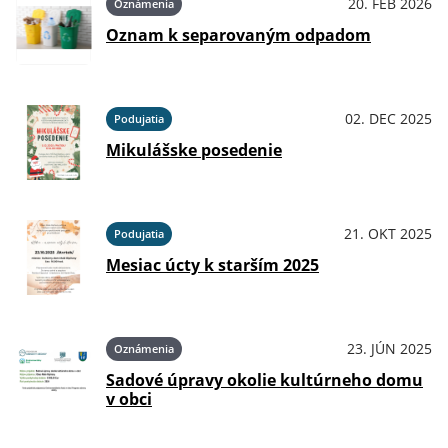
20. FEB 2026
Oznámenia
Oznam k separovaným odpadom
02. DEC 2025
Podujatia
Mikulášske posedenie
21. OKT 2025
Podujatia
Mesiac úcty k starším 2025
23. JÚN 2025
Oznámenia
Sadové úpravy okolie kultúrneho domu
v obci