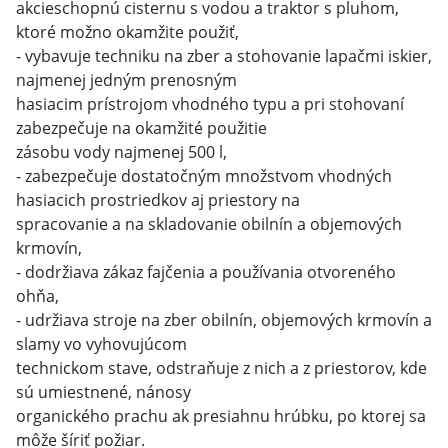
akcieschopnú cisternu s vodou a traktor s pluhom,
ktoré možno okamžite použiť,
- vybavuje techniku na zber a stohovanie lapačmi iskier,
najmenej jedným prenosným
hasiacim prístrojom vhodného typu a pri stohovaní
zabezpečuje na okamžité použitie
zásobu vody najmenej 500 l,
- zabezpečuje dostatočným množstvom vhodných
hasiacich prostriedkov aj priestory na
spracovanie a na skladovanie obilnín a objemových
krmovín,
- dodržiava zákaz fajčenia a používania otvoreného
ohňa,
- udržiava stroje na zber obilnín, objemových krmovín a
slamy vo vyhovujúcom
technickom stave, odstraňuje z nich a z priestorov, kde
sú umiestnené, nánosy
organického prachu ak presiahnu hrúbku, po ktorej sa
môže šíriť požiar.