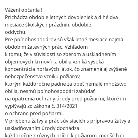
Vážení občania !
Prichádza obdobie letných dovoleniek a dlhé dva
mesiace školských prázdnin, obdobie
oddychu.
Pre poľnohospodárov sú však letné mesiace najmä
obdobím žatevných prác. Vzhľadom
k tomu, že v súvislosti so zberom a uskladnením
objemových krmovín a obilia vzniká vysoká
koncentrácia horľavých látok, čo znamená aj zvýšené
nebezpečenstvo vzniku požiarov,
ktorým každoročne padne za obeť nemalé množstvo
obilia, nesmú poľnohospodári zabúdať
na opatrenia ochrany úrody pred požiarmi, ktoré im
vyplývajú zo zákona č. 314/2021
o ochrane pred požiarmi.
V priebehu žatvy a prác súvisiacich s prípravou žatvy a
uskladňovaním úrody dochádza
každoročne z rôznych príčin k požiarom, menších či