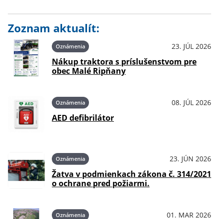
Zoznam aktualít:
23. JÚL 2026
Oznámenia
Nákup traktora s príslušenstvom pre
obec Malé Ripňany
08. JÚL 2026
Oznámenia
AED defibrilátor
23. JÚN 2026
Oznámenia
Žatva v podmienkach zákona č. 314/2021
o ochrane pred požiarmi.
01. MAR 2026
Oznámenia