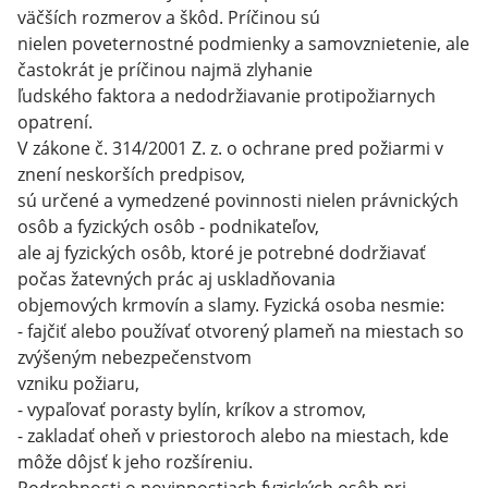
väčších rozmerov a škôd. Príčinou sú
nielen poveternostné podmienky a samovznietenie, ale
častokrát je príčinou najmä zlyhanie
ľudského faktora a nedodržiavanie protipožiarnych
opatrení.
V zákone č. 314/2001 Z. z. o ochrane pred požiarmi v
znení neskorších predpisov,
sú určené a vymedzené povinnosti nielen právnických
osôb a fyzických osôb - podnikateľov,
ale aj fyzických osôb, ktoré je potrebné dodržiavať
počas žatevných prác aj uskladňovania
objemových krmovín a slamy. Fyzická osoba nesmie:
- fajčiť alebo používať otvorený plameň na miestach so
zvýšeným nebezpečenstvom
vzniku požiaru,
- vypaľovať porasty bylín, kríkov a stromov,
- zakladať oheň v priestoroch alebo na miestach, kde
môže dôjsť k jeho rozšíreniu.