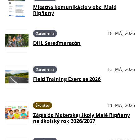
Miestne komunikácie v obci Malé
Ripňany
18. MÁJ 2026
Oznámenia
DHL Sereďmaratón
13. MÁJ 2026
Oznámenia
Field Training Exercise 2026
11. MÁJ 2026
Školstvo
Zápis do Materskej školy Malé Ripňany
na školský rok 2026/2027