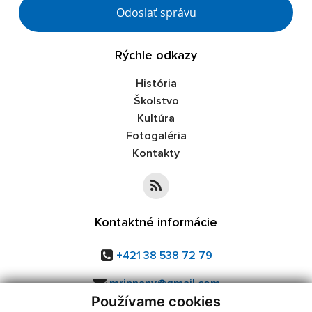
Google reCaptcha Response
Odoslať správu
Rýchle odkazy
História
Školstvo
Kultúra
Fotogaléria
Kontakty
Kontaktné informácie
+421 38 538 72 79
mripnany@gmail.com
Používame cookies