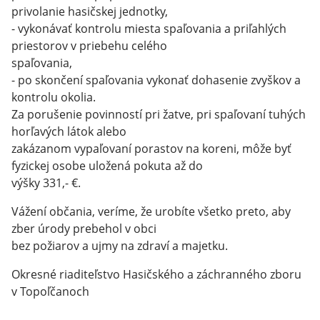
privolanie hasičskej jednotky,
- vykonávať kontrolu miesta spaľovania a priľahlých
priestorov v priebehu celého
spaľovania,
- po skončení spaľovania vykonať dohasenie zvyškov a
kontrolu okolia.
Za porušenie povinností pri žatve, pri spaľovaní tuhých
horľavých látok alebo
zakázanom vypaľovaní porastov na koreni, môže byť
fyzickej osobe uložená pokuta až do
výšky 331,- €.
Vážení občania, veríme, že urobíte všetko preto, aby
zber úrody prebehol v obci
bez požiarov a ujmy na zdraví a majetku.
Okresné riaditeľstvo Hasičského a záchranného zboru
v Topoľčanoch