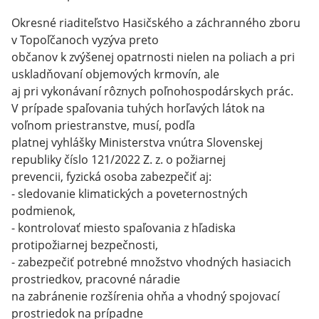
Okresné riaditeľstvo Hasičského a záchranného zboru
v Topoľčanoch vyzýva preto
občanov k zvýšenej opatrnosti nielen na poliach a pri
uskladňovaní objemových krmovín, ale
aj pri vykonávaní rôznych poľnohospodárskych prác.
V prípade spaľovania tuhých horľavých látok na
voľnom priestranstve, musí, podľa
platnej vyhlášky Ministerstva vnútra Slovenskej
republiky číslo 121/2022 Z. z. o požiarnej
prevencii, fyzická osoba zabezpečiť aj:
- sledovanie klimatických a poveternostných
podmienok,
- kontrolovať miesto spaľovania z hľadiska
protipožiarnej bezpečnosti,
- zabezpečiť potrebné množstvo vhodných hasiacich
prostriedkov, pracovné náradie
na zabránenie rozšírenia ohňa a vhodný spojovací
prostriedok na prípadne