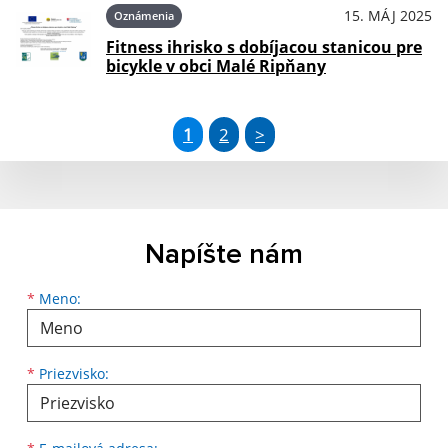
15. MÁJ 2025
Oznámenia
Fitness ihrisko s dobíjacou stanicou pre
bicykle v obci Malé Ripňany
1
2
>
Napíšte nám
Meno
Priezvisko
E-mailová adresa
*
Meno:
*
Priezvisko: