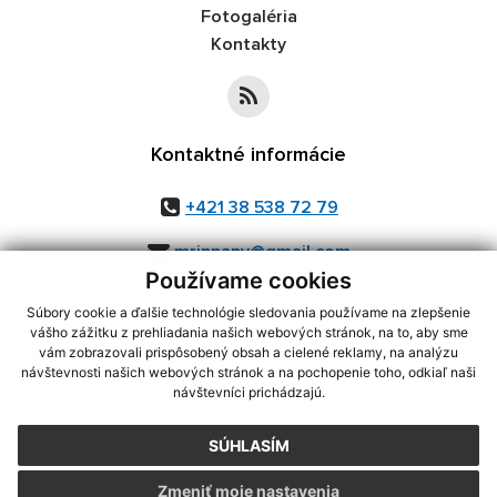
Fotogaléria
Kontakty
Kontaktné informácie
+421 38 538 72 79
mripnany@gmail.com
Používame cookies
Súbory cookie a ďalšie technológie sledovania používame na zlepšenie
vášho zážitku z prehliadania našich webových stránok, na to, aby sme
využite možnosť získavania aktuálnych informácií s využitím RSS
,
vám zobrazovali prispôsobený obsah a cielené reklamy, na analýzu
CMS systém (redakčný) systém ECHELON 2,
Mapa stránok
,
web portál
,
návštevnosti našich webových stránok a na pochopenie toho, odkiaľ naši
návštevníci prichádzajú.
webhosting
,
webex.digital, s.r.o.
,
domény
,
registrácia domény
,
spoločnosť webex.digital, s.r.o.
,
technický prevádzkovateľ
SÚHLASÍM
Posledná aktualizácia:
06.08.2026
Zmeniť moje nastavenia