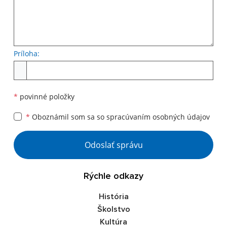
Príloha:
Príloha
*
povinné položky
*
Oboznámil som sa so
spracúvaním osobných údajov
Google reCaptcha Response
Odoslať správu
Rýchle odkazy
História
Školstvo
Kultúra