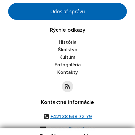
Google reCaptcha Response
Odoslať správu
Rýchle odkazy
História
Školstvo
Kultúra
Fotogaléria
Kontakty
Kontaktné informácie
+421 38 538 72 79
mripnany@gmail.com