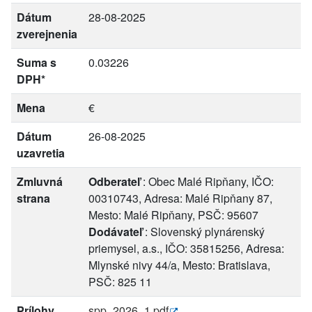
Dátum
28-08-2025
zverejnenia
Suma s
0.03226
DPH*
Mena
€
Dátum
26-08-2025
uzavretia
Zmluvná
Odberateľ
: Obec Malé Ripňany, IČO:
strana
00310743, Adresa: Malé Ripňany 87,
Mesto: Malé Ripňany, PSČ: 95607
Dodávateľ
: Slovenský plynárenský
priemysel, a.s., IČO: 35815256, Adresa:
Mlynské nivy 44/a, Mesto: Bratislava,
PSČ: 825 11
Prílohy
spp_2026_1.pdf