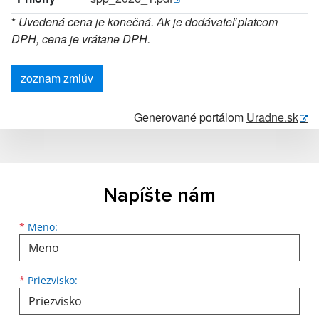
*
Uvedená cena je konečná. Ak je dodávateľ platcom
DPH, cena je vrátane DPH.
zoznam zmlúv
Generované portálom
Uradne.sk
Napíšte nám
Meno
Priezvisko
E-mailová adresa
*
Meno:
*
Priezvisko: