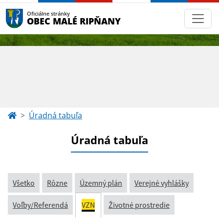
Oficiálne stránky
OBEC MALÉ RIPŇANY
Úradná tabuľa
Úradná tabuľa
Všetko
Rôzne
Územný plán
Verejné vyhlášky
Voľby/Referendá
VZN
Životné prostredie