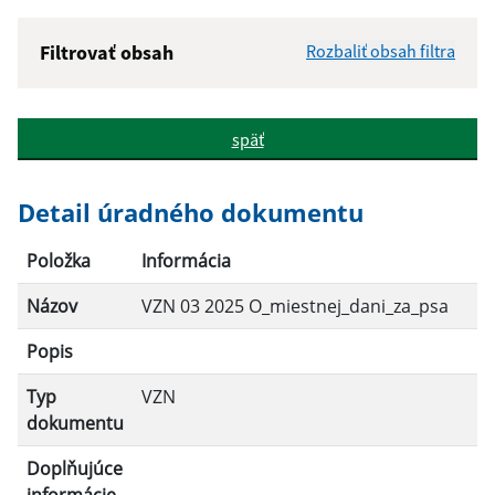
Filtrovať obsah
Rozbaliť obsah filtra
Názov:
späť
Popis:
Detail úradného dokumentu
Dátum zverejnenia od:
Položka
Informácia
Názov
VZN 03 2025 O_miestnej_dani_za_psa
Dátum zverejnenia do:
Popis
Platnosť od:
Typ
VZN
dokumentu
Platnosť do:
Doplňujúce