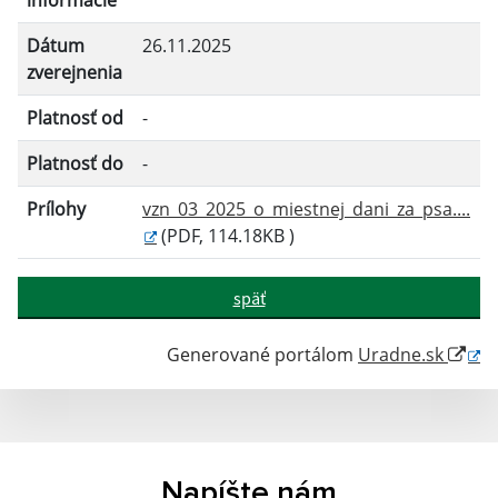
informácie
Dátum
26.11.2025
Filtrovať
Reset
zverejnenia
Platnosť od
-
Platnosť do
-
Prílohy
vzn_03_2025_o_miestnej_dani_za_psa....
(PDF, 114.18KB )
späť
Generované portálom
Uradne.sk
Napíšte nám