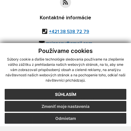
Kontaktné informácie
+421 38 538 72 79
mripnany@gmail.com
Používame cookies
Súbory cookie a ďalšie technológie sledovania používame na zlepšenie
vášho zážitku z prehliadania našich webových stránok, na to, aby sme
využite možnosť získavania aktuálnych informácií s využitím RSS
,
vám zobrazovali prispôsobený obsah a cielené reklamy, na analýzu
CMS systém (redakčný) systém ECHELON 2,
Mapa stránok
,
web portál
,
návštevnosti našich webových stránok a na pochopenie toho, odkiaľ naši
návštevníci prichádzajú.
webhosting
,
webex.digital, s.r.o.
,
domény
,
registrácia domény
,
spoločnosť webex.digital, s.r.o.
,
technický prevádzkovateľ
SÚHLASÍM
Posledná aktualizácia:
06.08.2026
Zmeniť moje nastavenia
Vytlačiť stránku
|
Vyhlásenie o prístupnosti
Autorské práva
|
Cookies
Odmietam
.
.
.
.
.
.