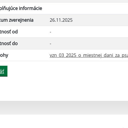
lňujúce informácie
tum zverejnenia
26.11.2025
tnosť od
-
tnosť do
-
lohy
vzn_03_2025_o_miestnej_dani_za_psa.
äť