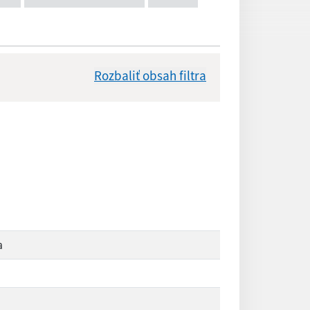
Rozbaliť obsah filtra
Dátum zverejnenia od:
Reset
a