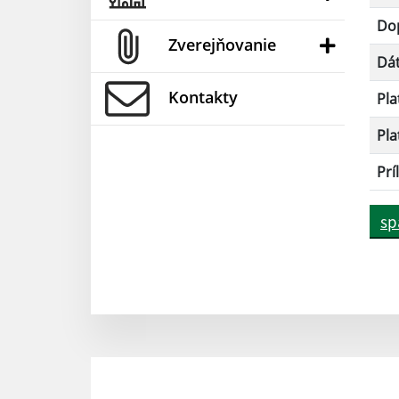
Dop
Zverejňovanie
Dá
Kontakty
Pla
Pla
Prí
sp