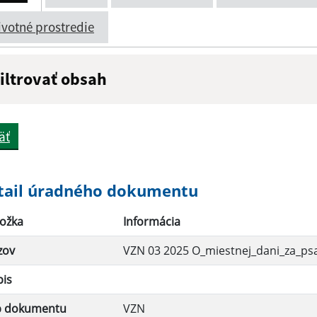
ivotné prostredie
iltrovať obsah
ázov:
Popis:
äť
átum zverejnenia do:
tail úradného dokumentu
ožka
Informácia
Filtrovať
zov
VZN 03 2025 O_miestnej_dani_za_ps
pis
p dokumentu
VZN