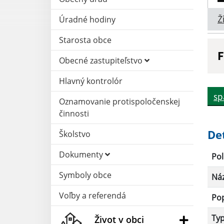
Ž
Úradné hodiny
Starosta obce
F
Obecné zastupiteľstvo
N
Hlavný kontrolór
sp
Oznamovanie protispoločenskej
D
činnosti
De
Školstvo
Dokumenty
Pol
Symboly obce
Ná
Voľby a referendá
Po
Ty
Život v obci