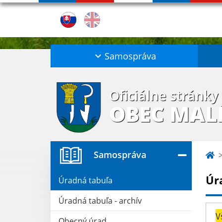
Samospráva
Oficiálne stránky
OBEC MAL
Samospráva
Úr
Úradná tabuľa
Úradná tabuľa - archív
V
Obecný úrad