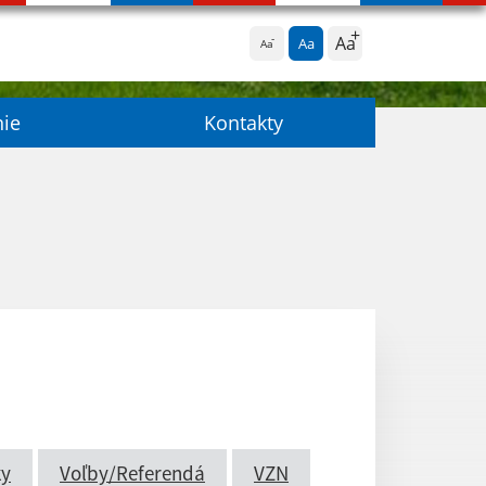
Aa
Aa
Aa
nie
Kontakty
ky
Voľby/Referendá
VZN