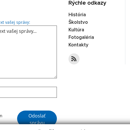
Rýchle odkazy
História
Text vašej správy...
xt vašej správy:
Školstvo
Kultúra
Fotogaléria
Kontakty
Google reCaptcha Response
Odoslať
ím
správu