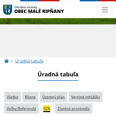
Oficiálne stránky
OBEC MALÉ RIPŇANY
Úradná tabuľa
Úradná tabuľa
Všetko
Rôzne
Územný plán
Verejné vyhlášky
Voľby/Referendá
VZN
Životné prostredie