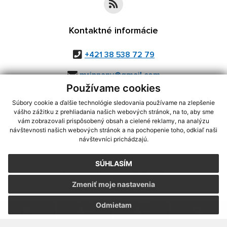
Kontaktné informácie
+421 38 538 72 79
mripnany@gmail.com
Používame cookies
Súbory cookie a ďalšie technológie sledovania používame na zlepšenie
vášho zážitku z prehliadania našich webových stránok, na to, aby sme
využite možnosť získavania aktuálnych informácií s využitím RSS
,
vám zobrazovali prispôsobený obsah a cielené reklamy, na analýzu
CMS systém (redakčný) systém ECHELON 2,
Mapa stránok
,
web portál
,
návštevnosti našich webových stránok a na pochopenie toho, odkiaľ naši
návštevníci prichádzajú.
webhosting
,
webex.digital, s.r.o.
,
domény
,
registrácia domény
,
spoločnosť webex.digital, s.r.o.
,
technický prevádzkovateľ
SÚHLASÍM
Posledná aktualizácia:
06.08.2026
Zmeniť moje nastavenia
Vytlačiť stránku
|
Vyhlásenie o prístupnosti
Autorské práva
|
Cookies
Odmietam
.
.
.
.
.
.