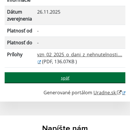
informácie
Dátum
26.11.2025
Filtrovať
Reset
zverejnenia
Platnosť od
-
Platnosť do
-
Prílohy
vzn_02_2025_o_dani_z_nehnutelnosti....
(PDF, 136.07KB )
späť
Generované portálom
Uradne.sk
Napíšte nám