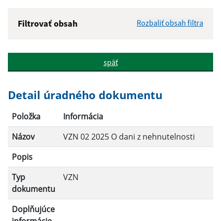
Filtrovať obsah
Rozbaliť obsah filtra
Názov:
späť
Popis:
Detail úradného dokumentu
Dátum zverejnenia od:
Položka
Informácia
Názov
VZN 02 2025 O dani z nehnutelnosti
Dátum zverejnenia do:
Popis
Platnosť od:
Typ
VZN
dokumentu
Platnosť do:
Doplňujúce