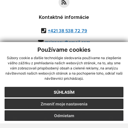
Kontaktné informácie
+421 38 538 72 79
mripnany@gmail.com
Používame cookies
Súbory cookie a ďalšie technológie sledovania používame na zlepšenie
vášho zážitku z prehliadania našich webových stránok, na to, aby sme
využite možnosť získavania aktuálnych informácií s využitím RSS
,
vám zobrazovali prispôsobený obsah a cielené reklamy, na analýzu
CMS systém (redakčný) systém ECHELON 2,
Mapa stránok
,
web portál
,
návštevnosti našich webových stránok a na pochopenie toho, odkiaľ naši
návštevníci prichádzajú.
webhosting
,
webex.digital, s.r.o.
,
domény
,
registrácia domény
,
spoločnosť webex.digital, s.r.o.
,
technický prevádzkovateľ
SÚHLASÍM
Posledná aktualizácia:
06.08.2026
Zmeniť moje nastavenia
Vytlačiť stránku
|
Vyhlásenie o prístupnosti
Autorské práva
|
Cookies
Odmietam
.
.
.
.
.
.