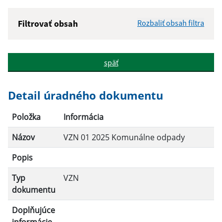
Filtrovať obsah
Rozbaliť obsah filtra
Názov:
späť
Popis:
Detail úradného dokumentu
Dátum zverejnenia od:
Položka
Informácia
Názov
VZN 01 2025 Komunálne odpady
Dátum zverejnenia do:
Popis
Platnosť od:
Typ
VZN
dokumentu
Platnosť do:
Doplňujúce