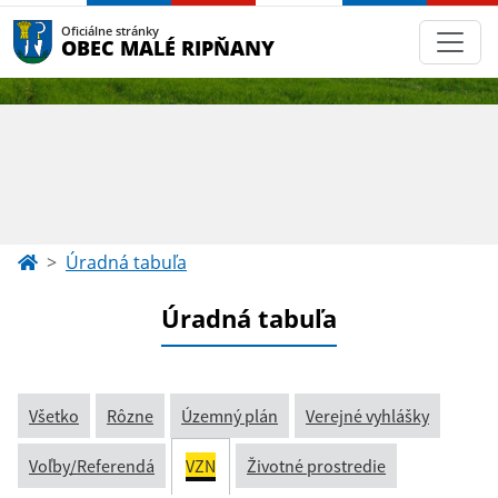
Oficiálne stránky
OBEC MALÉ RIPŇANY
Úradná tabuľa
Úradná tabuľa
Všetko
Rôzne
Územný plán
Verejné vyhlášky
Voľby/Referendá
VZN
Životné prostredie