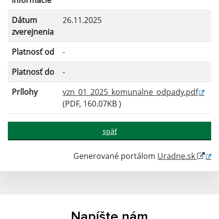
informácie
Dátum
26.11.2025
Filtrovať
Reset
zverejnenia
Platnosť od
-
Platnosť do
-
Prílohy
vzn_01_2025_komunalne_odpady.pdf
(PDF, 160.07KB )
späť
Generované portálom
Uradne.sk
Napíšte nám