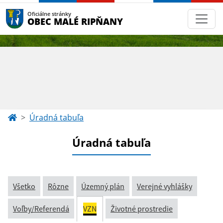
Oficiálne stránky
OBEC MALÉ RIPŇANY
Úradná tabuľa
Úradná tabuľa
Všetko
Rôzne
Územný plán
Verejné vyhlášky
Voľby/Referendá
VZN
Životné prostredie