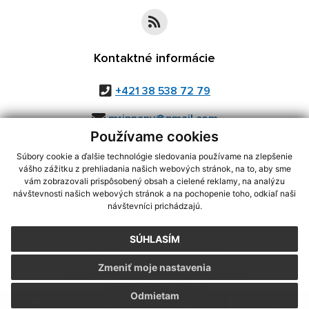
Kontaktné informácie
+421 38 538 72 79
mripnany@gmail.com
Používame cookies
Súbory cookie a ďalšie technológie sledovania používame na zlepšenie
vášho zážitku z prehliadania našich webových stránok, na to, aby sme
využite možnosť získavania aktuálnych informácií s využitím RSS
,
vám zobrazovali prispôsobený obsah a cielené reklamy, na analýzu
CMS systém (redakčný) systém ECHELON 2,
Mapa stránok
,
web portál
,
návštevnosti našich webových stránok a na pochopenie toho, odkiaľ naši
návštevníci prichádzajú.
webhosting
,
webex.digital, s.r.o.
,
domény
,
registrácia domény
,
spoločnosť webex.digital, s.r.o.
,
technický prevádzkovateľ
SÚHLASÍM
Posledná aktualizácia:
06.08.2026
Zmeniť moje nastavenia
Vytlačiť stránku
|
Vyhlásenie o prístupnosti
Autorské práva
|
Cookies
Odmietam
.
.
.
.
.
.