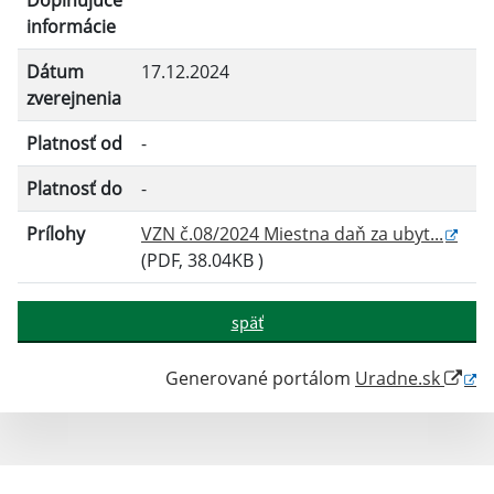
Doplňujúce
informácie
Filtrovať
Reset
Dátum
17.12.2024
zverejnenia
Platnosť od
-
Platnosť do
-
Prílohy
VZN č.08/2024 Miestna daň za ubyt...
(PDF, 38.04KB )
späť
Generované portálom
Uradne.sk