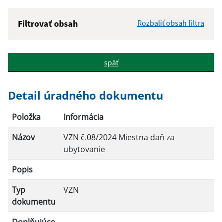
Filtrovať obsah
Rozbaliť obsah filtra
Názov:
späť
Popis:
Detail úradného dokumentu
Dátum zverejnenia od:
Položka
Informácia
Názov
VZN č.08/2024 Miestna daň za
Dátum zverejnenia do:
ubytovanie
Popis
Platnosť od:
Typ
VZN
dokumentu
Platnosť do: