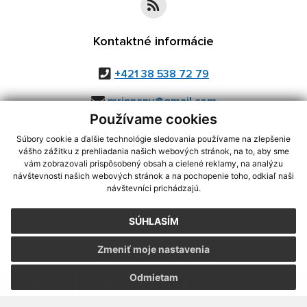
Kontaktné informácie
+421 38 538 72 79
mripnany@gmail.com
Používame cookies
Súbory cookie a ďalšie technológie sledovania používame na zlepšenie
vášho zážitku z prehliadania našich webových stránok, na to, aby sme
využite možnosť získavania aktuálnych informácií s využitím RSS
,
vám zobrazovali prispôsobený obsah a cielené reklamy, na analýzu
CMS systém (redakčný) systém ECHELON 2,
Mapa stránok
,
web portál
,
návštevnosti našich webových stránok a na pochopenie toho, odkiaľ naši
návštevníci prichádzajú.
webhosting
,
webex.digital, s.r.o.
,
domény
,
registrácia domény
,
spoločnosť webex.digital, s.r.o.
,
technický prevádzkovateľ
SÚHLASÍM
Posledná aktualizácia:
06.08.2026
Zmeniť moje nastavenia
Vytlačiť stránku
|
Vyhlásenie o prístupnosti
Autorské práva
|
Cookies
Odmietam
.
.
.
.
.
.