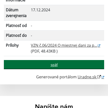
informácie
Dátum
17.12.2024
Filtrovať
Reset
zverejnenia
Platnosť od
-
Platnosť do
-
Prílohy
VZN č.06/2024 O miestnej dani za p...
(PDF, 48.43KB )
späť
Generované portálom
Uradne.sk
Napíšte nám