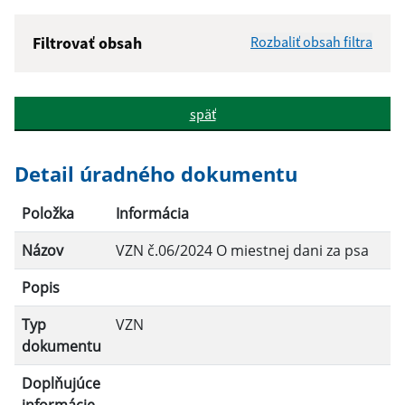
Filtrovať obsah
Rozbaliť obsah filtra
Názov:
späť
Popis:
Detail úradného dokumentu
Dátum zverejnenia od:
Položka
Informácia
Názov
VZN č.06/2024 O miestnej dani za psa
Dátum zverejnenia do:
Popis
Platnosť od:
Typ
VZN
dokumentu
Platnosť do:
Doplňujúce