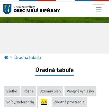
Oficiálne stránky
OBEC MALÉ RIPŇANY
Úradná tabuľa
Úradná tabuľa
Všetko
Rôzne
Územný plán
Verejné vyhlášky
Voľby/Referendá
VZN
Životné prostredie